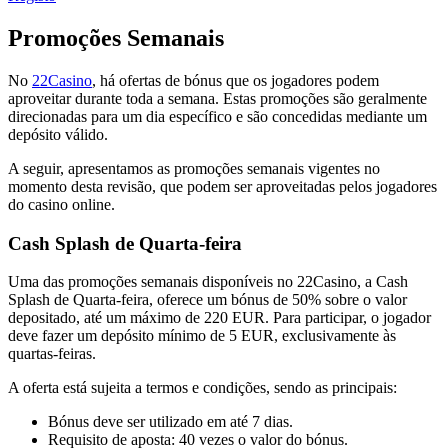
Promoções Semanais
No
22Casino
, há ofertas de bónus que os jogadores podem
aproveitar durante toda a semana. Estas promoções são geralmente
direcionadas para um dia específico e são concedidas mediante um
depósito válido.
A seguir, apresentamos as promoções semanais vigentes no
momento desta revisão, que podem ser aproveitadas pelos jogadores
do casino online.
Cash Splash de Quarta-feira
Uma das promoções semanais disponíveis no 22Casino, a Cash
Splash de Quarta-feira, oferece um bónus de 50% sobre o valor
depositado, até um máximo de 220 EUR. Para participar, o jogador
deve fazer um depósito mínimo de 5 EUR, exclusivamente às
quartas-feiras.
A oferta está sujeita a termos e condições, sendo as principais:
Bónus deve ser utilizado em até 7 dias.
Requisito de aposta: 40 vezes o valor do bónus.