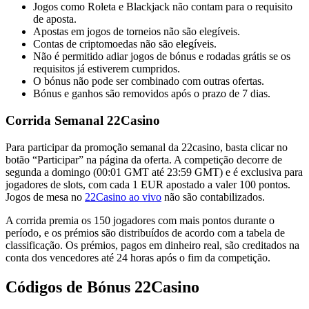
Jogos como Roleta e Blackjack não contam para o requisito
de aposta.
Apostas em jogos de torneios não são elegíveis.
Contas de criptomoedas não são elegíveis.
Não é permitido adiar jogos de bónus e rodadas grátis se os
requisitos já estiverem cumpridos.
O bónus não pode ser combinado com outras ofertas.
Bónus e ganhos são removidos após o prazo de 7 dias.
Corrida Semanal 22Casino
Para participar da promoção semanal da 22casino, basta clicar no
botão “Participar” na página da oferta. A competição decorre de
segunda a domingo (00:01 GMT até 23:59 GMT) e é exclusiva para
jogadores de slots, com cada 1 EUR apostado a valer 100 pontos.
Jogos de mesa no
22Casino ao vivo
não são contabilizados.
A corrida premia os 150 jogadores com mais pontos durante o
período, e os prémios são distribuídos de acordo com a tabela de
classificação. Os prémios, pagos em dinheiro real, são creditados na
conta dos vencedores até 24 horas após o fim da competição.
Códigos de Bónus 22Casino