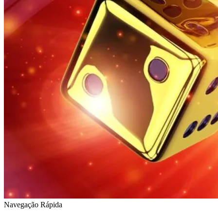
Navegação Rápida