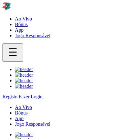
Ao Vivo
Bónus
App
Jogo Responsável
Registo
Fazer Login
Ao Vivo
Bónus
App
Jogo Responsável