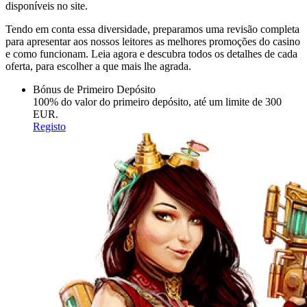
disponíveis no site.
Tendo em conta essa diversidade, preparamos uma revisão completa
para apresentar aos nossos leitores as melhores promoções do casino
e como funcionam. Leia agora e descubra todos os detalhes de cada
oferta, para escolher a que mais lhe agrada.
Bónus de Primeiro Depósito
100% do valor do primeiro depósito, até um limite de 300
EUR.
Registo