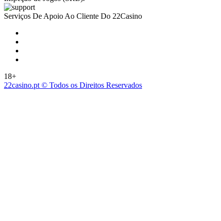
Serviços De Apoio Ao Cliente Do 22Casino
18+
22casino.pt © Todos os Direitos Reservados