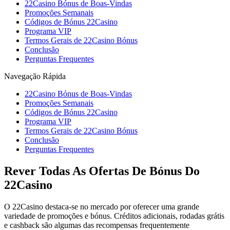
22Casino Bónus de Boas-Vindas
Promoções Semanais
Códigos de Bónus 22Casino
Programa VIP
Termos Gerais de 22Casino Bónus
Conclusão
Perguntas Frequentes
Navegação Rápida
22Casino Bónus de Boas-Vindas
Promoções Semanais
Códigos de Bónus 22Casino
Programa VIP
Termos Gerais de 22Casino Bónus
Conclusão
Perguntas Frequentes
Rever Todas As Ofertas De Bónus Do
22Casino
O 22Casino destaca-se no mercado por oferecer uma grande
variedade de promoções e bónus. Créditos adicionais, rodadas grátis
e cashback são algumas das recompensas frequentemente