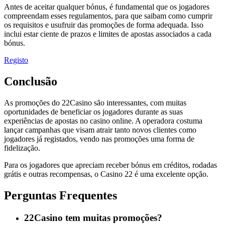
Antes de aceitar qualquer bónus, é fundamental que os jogadores
compreendam esses regulamentos, para que saibam como cumprir
os requisitos e usufruir das promoções de forma adequada. Isso
inclui estar ciente de prazos e limites de apostas associados a cada
bónus.
Registo
Conclusão
As promoções do 22Casino são interessantes, com muitas
oportunidades de beneficiar os jogadores durante as suas
experiências de apostas no casino online. A operadora costuma
lançar campanhas que visam atrair tanto novos clientes como
jogadores já registados, vendo nas promoções uma forma de
fidelização.
Para os jogadores que apreciam receber bónus em créditos, rodadas
grátis e outras recompensas, o Casino 22 é uma excelente opção.
Perguntas Frequentes
22Casino tem muitas promoções?