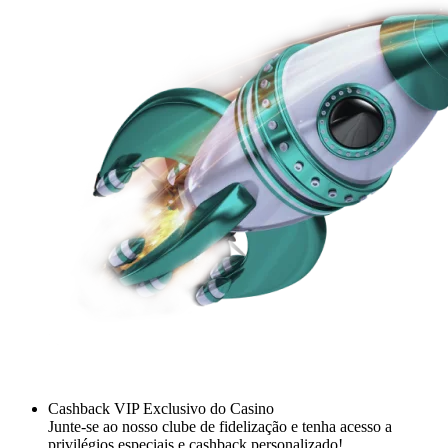
Cashback VIP Exclusivo do Casino
Junte-se ao nosso clube de fidelização e tenha acesso a
privilégios especiais e cashback personalizado!